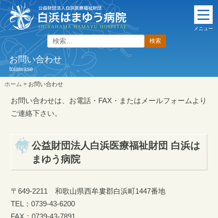
本
文
メニュー
に
検
ス
索:
キ
お問い合わせ
ッ
toiawase
プ
ホーム
>
お問い合わせ
お問い合わせは、お電話・FAX・またはメールフォームより
ご連絡下さい。
公益財団法人白浜医療福祉財団 白浜は
まゆう病院
〒649-2211 和歌山県西牟婁郡白浜町1447番地
TEL：0739-43-6200
FAX：0739-43-7891