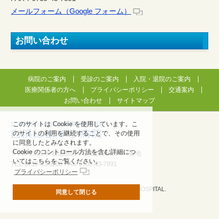
メールフォーム（Google フォーム）
お問い合わせ
病院のご案内
受診のご案内
入院・退院のご案内
医療関係者の方へ
プライバシーポリシー
交通案内
お問い合わせ
サイトマップ
このサイトは Cookie を使用しています。こ
のサイトの利用を継続することで、その使用
に同意したとみなされます。
Cookie のコントロール方法を含む詳細につ
〒649-2211 和歌山県西牟婁郡白浜町1447番地
いてはこちらをご覧ください。
TEL 0739-43-6200 FAX 0739-43-7891
プライバシーポリシー
© 2013 SHIRAHAMA HAMAYU HOSPITAL.
同意して閉じる