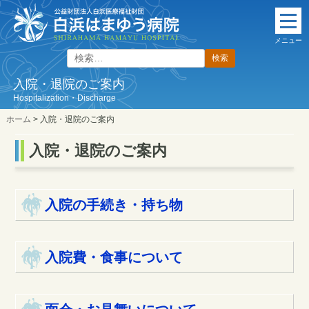
本
文
メニュー
に
検
ス
索:
キ
入院・退院のご案内
ッ
Hospitalization・Discharge
プ
ホーム
>
入院・退院のご案内
入院・退院のご案内
入院の手続き・持ち物
入院費・食事について