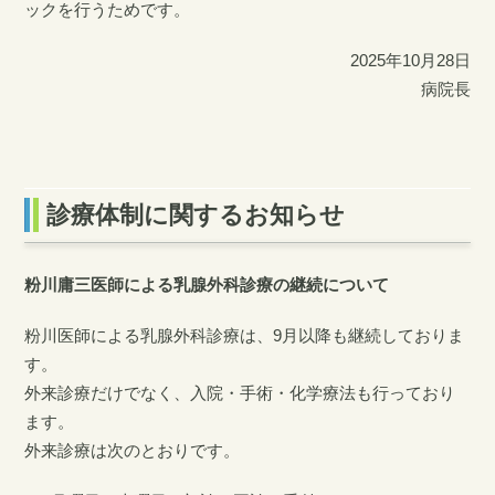
ックを行うためです。
2025/03/05
入職支度金制度についてのお知らせを更新しました
2025年10月28日
病院長
2025/02/17
看護師募集の動画を公開しました。
2024/07/09
リハビリテーションスタッフ募集情報を掲載しました
診療体制に関するお知らせ
2023/02/27
ケアマネ募集情報を掲載しました
粉川庸三医師による乳腺外科診療の継続について
2021/08/19
粉川医師による乳腺外科診療は、9月以降も継続しておりま
リハビリテーション科の紹介ページを公開しました
す。
2021/05/11
外来診療だけでなく、入院・手術・化学療法も行っており
脳神経内科の紹介ページを公開しました
ます。
外来診療は次のとおりです。
2019/12/26
麻酔科のご紹介