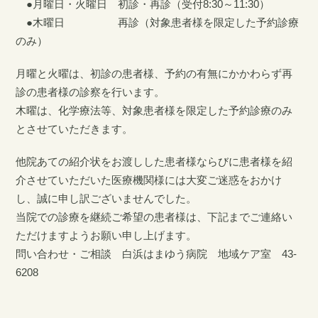
●月曜日・火曜日 初診・再診（受付8:30～11:30）
●木曜日 再診（対象患者様を限定した予約診療
2018/03/15
NCD（National Clinical Database）への参加についての
のみ）
お知らせ
月曜と火曜は、初診の患者様、予約の有無にかかわらず再
診の患者様の診察を行います。
木曜は、化学療法等、対象患者様を限定した予約診療のみ
とさせていただきます。
他院あての紹介状をお渡しした患者様ならびに患者様を紹
介させていただいた医療機関様には大変ご迷惑をおかけ
し、誠に申し訳ございませんでした。
当院での診療を継続ご希望の患者様は、下記までご連絡い
ただけますようお願い申し上げます。
問い合わせ・ご相談 白浜はまゆう病院 地域ケア室 43-
6208