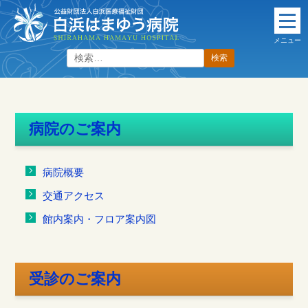
本
文
メニュー
に
検
ス
索:
キ
ッ
プ
病院のご案内
病院概要
交通アクセス
館内案内・フロア案内図
受診のご案内