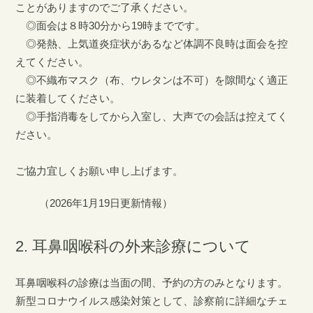
2025/10/08
ことがありますのでご了承ください。
一般事務員募集情報を掲載しました。
◎面会は８時30分から19時までです。
◎発熱、上気道炎症状があるなど体調不良時は面会を控
2025/09/25
えてください。
2024年度の病院指標を公開しました
◎不織布マスク（布、ウレタンは不可）を隙間なく適正
2025/08/29
に装着してください。
粉川庸三医師による乳腺外科診療の継続について
◎手指消毒をしてから入室し、大声での会話は控えてく
ださい。
2025/08/18
「ばね指の小切開手術」に関する記事が紹介されました
ご協力宜しくお願い申し上げます。
2025/07/02
（2026年1月19日更新情報）
臨床検査技師募集情報を更新しました
2025/07/01
2. 耳鼻咽喉科の外来診療について
病院長ご挨拶 更新しました
2025/06/09
耳鼻咽喉科の診療は当面の間、予約の方のみとなります。
経理事務員募集情報を更新しました
新型コロナウイルス感染対策として、診察前に詳細なチェ