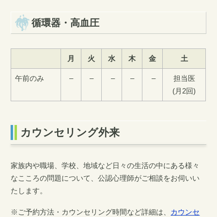
循環器・高血圧
月
火
水
木
金
土
午前のみ
–
–
–
–
–
担当医
(月2回)
カウンセリング外来
家族内や職場、学校、地域など日々の生活の中にある様々
なこころの問題について、公認心理師がご相談をお伺いい
たします。
※ご予約方法・カウンセリング時間など詳細は、
カウンセ