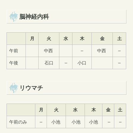
脳神経内科
月
火
水
木
金
土
午前
中西
–
中西
–
午後
石口
–
小口
–
リウマチ
月
火
水
木
金
土
午前のみ
–
小池
小池
小池
–
–