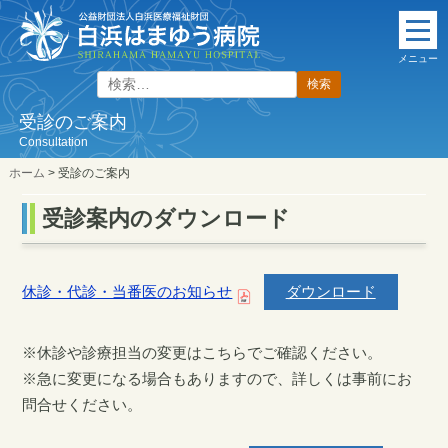
本
文
メニュー
に
検
ス
索:
キ
受診のご案内
ッ
Consultation
プ
ホーム
>
受診のご案内
受診案内のダウンロード
休診・代診・当番医のお知らせ
ダウンロード
※休診や診療担当の変更はこちらでご確認ください。
※急に変更になる場合もありますので、詳しくは事前にお
問合せください。