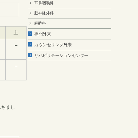
耳鼻咽喉科
脳神経外科
麻酔科
土
専門外来
カウンセリング外来
–
リハビリテーションセンター
–
もちまし