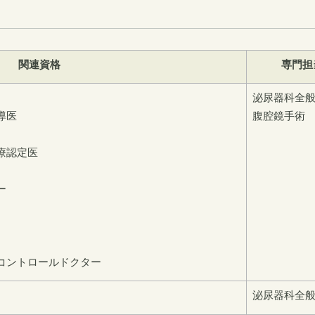
関連資格
専門担
泌尿器科全
導医
腹腔鏡手術
療認定医
ー
コントロールドクター
泌尿器科全