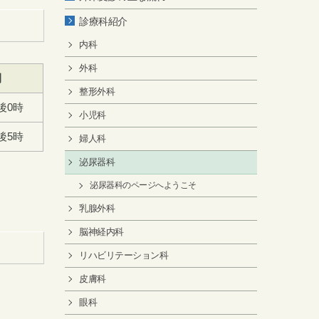
診療科紹介
内科
外科
間
整形外科
後0時
小児科
後5時
婦人科
泌尿器科
泌尿器科のページへようこそ
乳腺外科
脳神経内科
リハビリテーション科
皮膚科
眼科