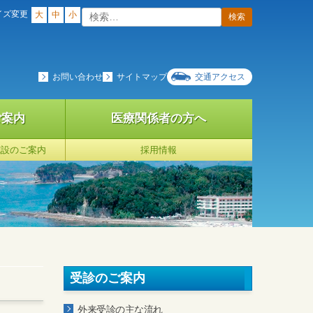
検
イズ変更
大
中
小
索:
お問い合わせ
サイトマップ
交通アクセス
ご案内
医療関係者の方へ
施設のご案内
採用情報
受診のご案内
外来受診の主な流れ