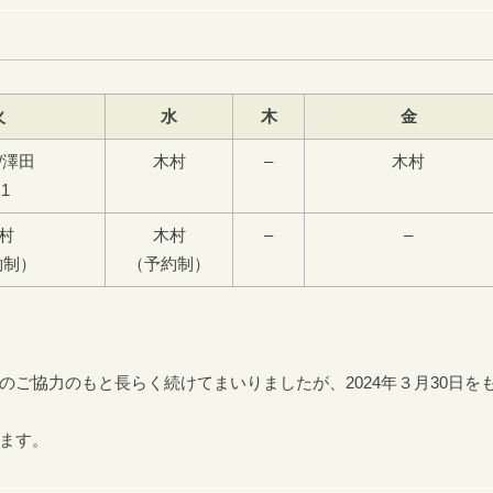
火
水
木
金
/澤田
木村
–
木村
1
村
木村
–
–
約制）
（予約制）
ご協力のもと長らく続けてまいりましたが、2024年３月30日を
ます。