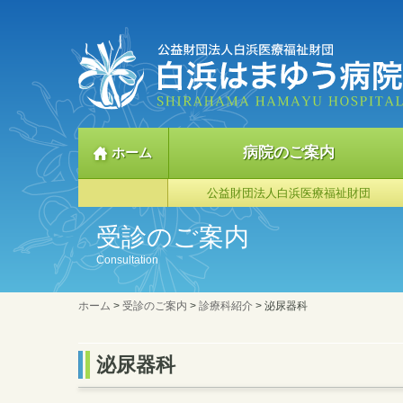
本
文
に
ス
キ
ッ
プ
病院のご案内
ホーム
公益財団法人白浜医療福祉財団
受診のご案内
Consultation
ホーム
>
受診のご案内
>
診療科紹介
>
泌尿器科
泌尿器科