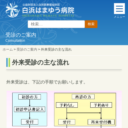
本
文
メニュー
に
検
ス
索:
キ
受診のご案内
ッ
Consultation
プ
ホーム
>
受診のご案内
>
外来受診の主な流れ
外来受診の主な流れ
外来受診は、下記の手順でお願いします。