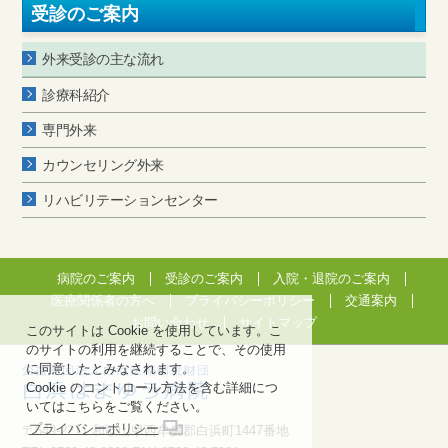
受診のご案内
外来受診の主な流れ
診療科紹介
専門外来
カウンセリング外来
リハビリテーションセンター
病院のご案内
受診のご案内
入院・退院のご案内
医療関係者の方へ
プライバシーポリシー
交通案内
お問い合わせ
サイトマップ
このサイトは Cookie を使用しています。こ
のサイトの利用を継続することで、その使用
に同意したとみなされます。
Cookie のコントロール方法を含む詳細につ
いてはこちらをご覧ください。
プライバシーポリシー
〒649-2211 和歌山県西牟婁郡白浜町1447番地