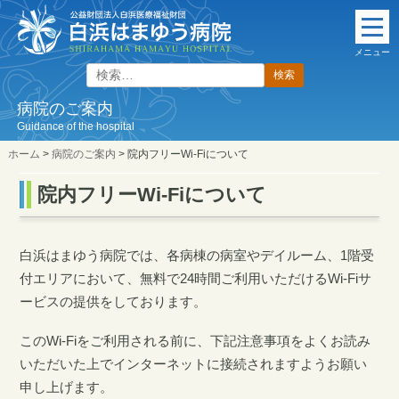
本
文
メニュー
に
検
ス
索:
キ
病院のご案内
ッ
Guidance of the hospital
プ
ホーム
>
病院のご案内
>
院内フリーWi-Fiについて
院内フリーWi-Fiについて
白浜はまゆう病院では、各病棟の病室やデイルーム、1階受
付エリアにおいて、無料で24時間ご利用いただけるWi-Fiサ
ービスの提供をしております。
このWi-Fiをご利用される前に、下記注意事項をよくお読み
いただいた上でインターネットに接続されますようお願い
申し上げます。