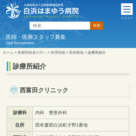
本
文
メニュー
に
検
ス
索:
キ
医師・医療スタッフ募集
ッ
Staff Recruitment
プ
ホーム
>
医療関係者の方へ
>
採用情報
>
医師募集
>
診療所紹介
診療所紹介
西富田クリニック
診療科
内科 整形外科
住所
西牟婁郡白浜町才野1番地