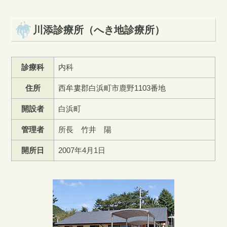
川添診療所（へき地診療所）
診療科
内科
住所
西牟婁郡白浜町市鹿野1103番地
開設者
白浜町
管理者
所長 竹井 陽
開所日
2007年4月1日