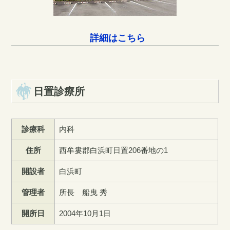
詳細はこちら
日置診療所
診療科
内科
住所
西牟婁郡白浜町日置206番地の1
開設者
白浜町
管理者
所長 船曳 秀
開所日
2004年10月1日