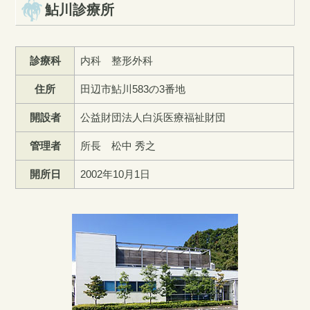
鮎川診療所
診療科
内科 整形外科
住所
田辺市鮎川583の3番地
開設者
公益財団法人白浜医療福祉財団
管理者
所長 松中 秀之
開所日
2002年10月1日