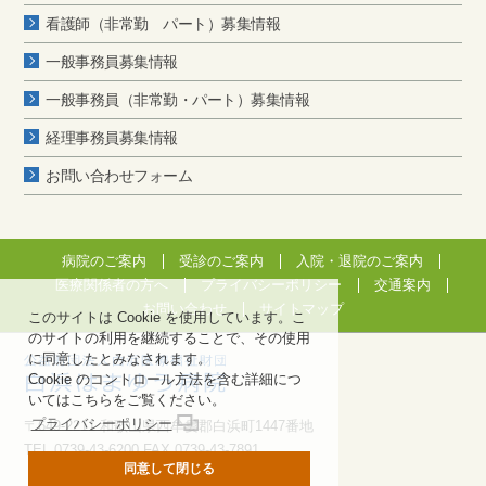
看護師（非常勤 パート）募集情報
一般事務員募集情報
一般事務員（非常勤・パート）募集情報
経理事務員募集情報
お問い合わせフォーム
病院のご案内
受診のご案内
入院・退院のご案内
医療関係者の方へ
プライバシーポリシー
交通案内
お問い合わせ
サイトマップ
このサイトは Cookie を使用しています。こ
のサイトの利用を継続することで、その使用
に同意したとみなされます。
Cookie のコントロール方法を含む詳細につ
いてはこちらをご覧ください。
プライバシーポリシー
〒649-2211 和歌山県西牟婁郡白浜町1447番地
TEL 0739-43-6200 FAX 0739-43-7891
同意して閉じる