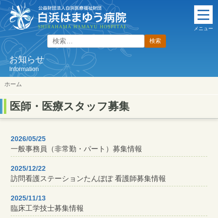
本
文
メニュー
に
検
ス
索:
キ
お知らせ
ッ
Information
プ
ホーム
医師・医療スタッフ募集
2026/05/25
一般事務員（非常勤・パート）募集情報
2025/12/22
訪問看護ステーションたんぽぽ 看護師募集情報
2025/11/13
臨床工学技士募集情報