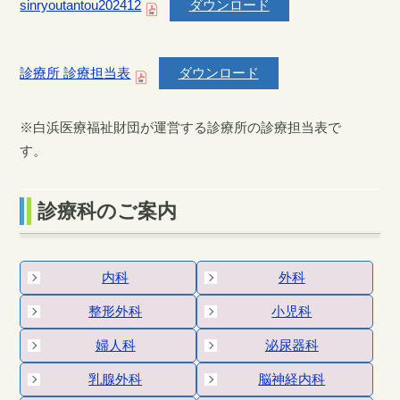
sinryoutantou202412
ダウンロード
診療所 診療担当表
ダウンロード
※白浜医療福祉財団が運営する診療所の診療担当表で
す。
診療科のご案内
内科
外科
整形外科
小児科
婦人科
泌尿器科
乳腺外科
脳神経内科