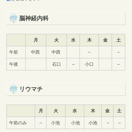
脳神経内科
月
火
水
木
金
土
午前
中西
中西
–
–
午後
石口
–
小口
–
リウマチ
月
火
水
木
金
土
午前のみ
–
小池
小池
小池
–
–