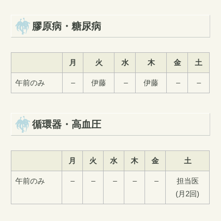
膠原病・糖尿病
月
火
水
木
金
土
午前のみ
–
伊藤
–
伊藤
–
–
循環器・高血圧
月
火
水
木
金
土
午前のみ
–
–
–
–
–
担当医
(月2回)