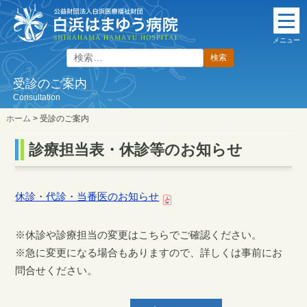
本
文
メニュー
に
検
ス
索:
キ
受診のご案内
ッ
Consultation
プ
ホーム
>
受診のご案内
診療担当表・休診等のお知らせ
休診・代診・当番医のお知らせ
※休診や診療担当の変更はこちらでご確認ください。
※急に変更になる場合もありますので、詳しくは事前にお
問合せください。