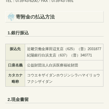
TEL：0739-43-6200／FAX：0739-43-7891
寄附金の払込方法
1.銀行振込
振込先
近畿労働金庫田辺支店（625）（普）2031877
紀陽銀行白浜支店（637）（普）340771
口座名義
公益財団法人白浜医療福祉財団
カタカナ
コウエキザイダンホウジンシラハマイリョウ
略称
フクシザイダン
2.現金書留