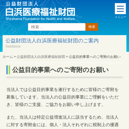
本
文
メニュー
に
ス
検
索:
キ
公益財団法人白浜医療福祉財団のご案内
ッ
Guidance
プ
ホーム
>
公益財団法人白浜医療福祉財団
>
公益目的事業へのご寄附のお願い
公益目的事業へのご寄附のお願い
当法人では公益目的事業を遂行するために皆様のご寄附を
募集しています。当法人の公益目的事業にご理解をいただ
き、皆様のご支援、ご協力をお願い申し上げます。
また、当法人は特定公益増進法人に該当するため、当法人
に対する寄附金には、個人・法人それぞれに税制上の優遇