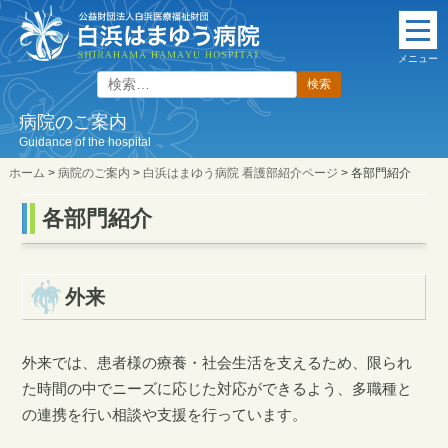
本
文
メニュー
に
検
ス
索:
キ
病院のご案内
ッ
Guidance of the hospital
プ
ホーム
>
病院のご案内
>
白浜はまゆう病院 看護部紹介ページ
>
各部門紹介
各部門紹介
外来
外来では、患者様の療養・社会生活を支えるため、限られ
た時間の中でニーズに応じた対応ができるよう、多職種と
の連携を行い相談や支援を行っています。