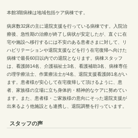
本館3階病棟は地域包括ケア病棟です。
病床数32床の主に退院支援を行っている病棟です。入院治
療後、急性期の治療が終了し病状が安定したが、直ぐに在
宅や施設へ移行するには不安のある患者さまに対して、リ
ハビリテーションや退院支援などを行う在宅復帰へ向けた
病棟で最長60日以内での退院となります。病棟スタッフ
は、看護師14名、介護福祉士3名、看護補助3名、病棟専任
の理学療法士、作業療法士が4名、退院支援看護師1名がい
ます。患者様が安心して在宅復帰して頂けるように、患
者、家族様の立場に立ち身体的・精神的なケアに努めてい
ます。また、患者様・ご家族様の意向にそった退院支援が
出来るよう他施設とも連携し、退院調整を行っています。
スタッフの声